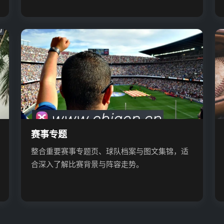
赛事专题
整合重要赛事专题页、球队档案与图文集锦，适
合深入了解比赛背景与阵容走势。