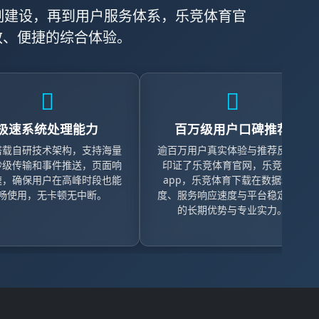
制建设，再到用户服务体系，乐竞体育官
效、便捷的综合体验。
极速系统处理能力
百万级用户口碑推荐
搭载自研技术架构，支持海量
逾百万用户真实体验与推荐反馈，
秒级传输和事件推送，页面响
印证了乐竞体育官网，乐竞体育
速，确保用户在高峰时段也能
app，乐竞体育下载在数据精准
畅使用，无卡顿无中断。
度、服务响应速度与平台稳定性上
的长期优势与专业实力。