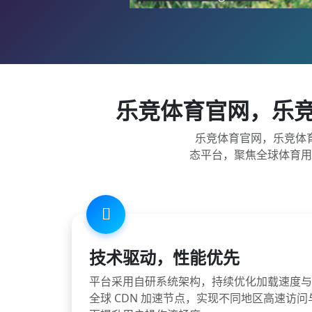
乐竞体育官网，乐竞
乐竞体育官网，乐竞体
态平台，聚焦全球体育用
技术驱动，性能优先
平台采用自研系统架构，持续优化加载速度与
全球 CDN 加速节点，实现不同地区高速访