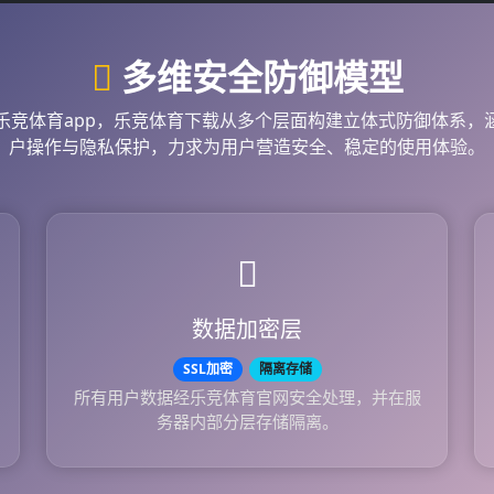
多维安全防御模型
乐竞体育app，乐竞体育下载从多个层面构建立体式防御体系，
户操作与隐私保护，力求为用户营造安全、稳定的使用体验。
数据加密层
SSL加密
隔离存储
所有用户数据经乐竞体育官网安全处理，并在服
务器内部分层存储隔离。