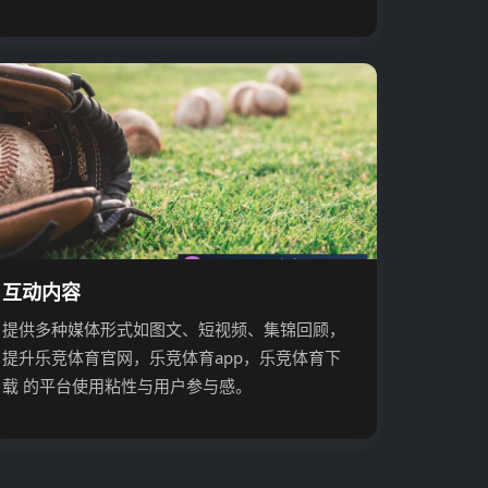
互动内容
提供多种媒体形式如图文、短视频、集锦回顾，
提升乐竞体育官网，乐竞体育app，乐竞体育下
载 的平台使用粘性与用户参与感。