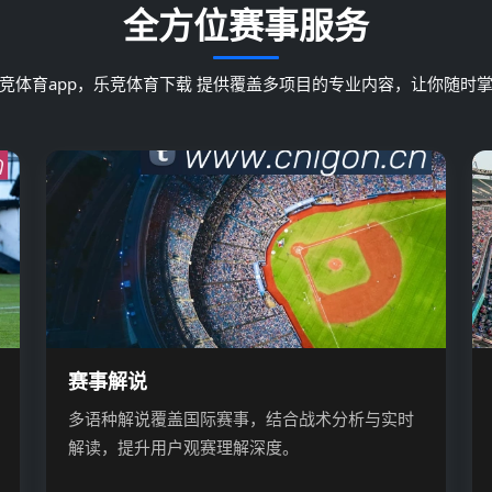
全方位赛事服务
竞体育app，乐竞体育下载 提供覆盖多项目的专业内容，让你随时
赛事解说
多语种解说覆盖国际赛事，结合战术分析与实时
解读，提升用户观赛理解深度。